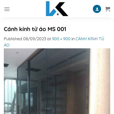
Skip
to
content
Cánh kính tử áo MS 001
Published
08/09/2023
at
900 × 900
in
CÁNH KÍNH TỦ
ÁO