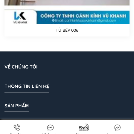
TỦ BẾP 006
VỀ CHÚNG TÔI
THÔNG TIN LIÊN HỆ
SẢN PHẨM
Bản quyền 2026 © Cánh Kính Vũ Khanh | Cánh kính tủ áo |
canhkinhvukhanh.com