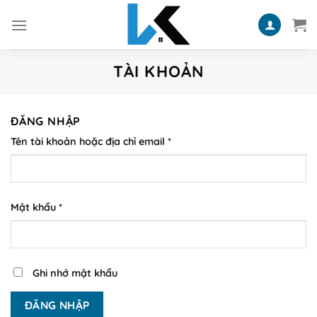
Skip
to
content
TÀI KHOẢN
ĐĂNG NHẬP
Tên tài khoản hoặc địa chỉ email
*
Mật khẩu
*
Ghi nhớ mật khẩu
ĐĂNG NHẬP