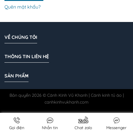
Quên mật khẩu?
VỀ CHÚNG TÔI
THÔNG TIN LIÊN HỆ
SẢN PHẨM
Bản quyền 2026 © Cánh Kính Vũ Khanh | Cánh kính tủ áo |
canhkinhvukhanh.com
Gọi điện
Nhắn tin
Chat zalo
Messenger