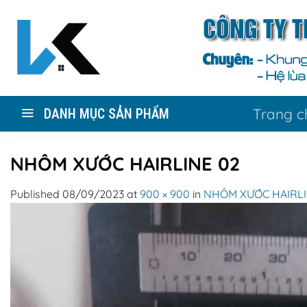
Skip
to
content
Trang c
DANH MỤC SẢN PHẨM
NHÔM XƯỚC HAIRLINE 02
Published
08/09/2023
at
900 × 900
in
NHÔM XƯỚC HAIRLI