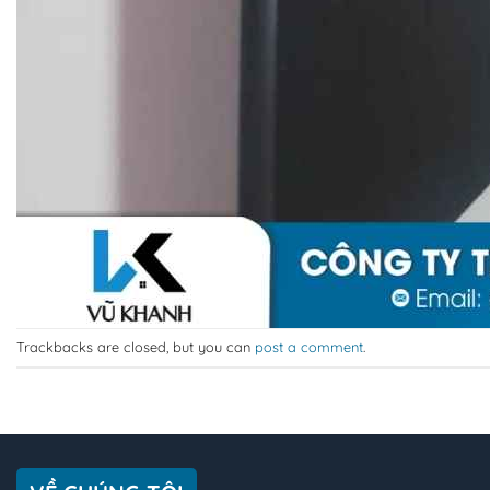
Trackbacks are closed, but you can
post a comment
.