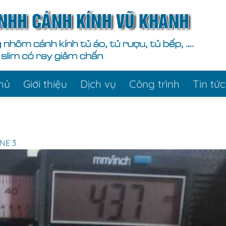
hủ
Giới thiệu
Dịch vụ
Công trình
Tin tức
NE 3