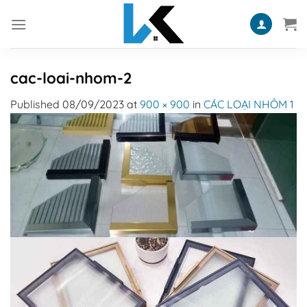
Skip
to
content
cac-loai-nhom-2
Published
08/09/2023
at
900 × 900
in
CÁC LOẠI NHÔM 1