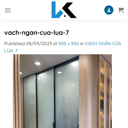
Skip
to
content
vach-ngan-cua-lua-7
Published
08/09/2023
at
900 × 900
in
VÁCH NGĂN CỬA
LÙA 7