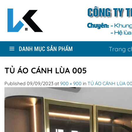
Skip
to
content
Trang c
DANH MỤC SẢN PHẨM
TỦ ÁO CÁNH LÙA 005
Published
09/09/2023
at
900 × 900
in
TỦ ÁO CÁNH LÙA 0