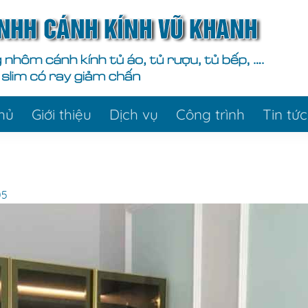
hủ
Giới thiệu
Dịch vụ
Công trình
Tin tức
05