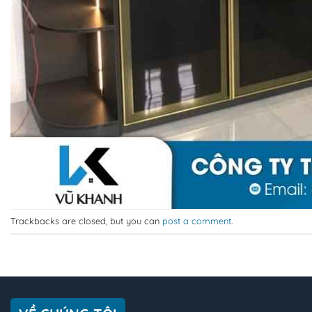
Trackbacks are closed, but you can
post a comment
.