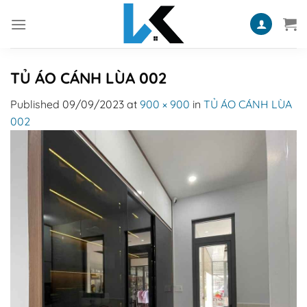
Skip
to
content
TỦ ÁO CÁNH LÙA 002
Published
09/09/2023
at
900 × 900
in
TỦ ÁO CÁNH LÙA
002