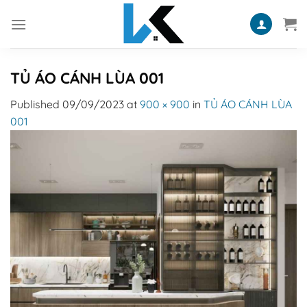
Skip
to
content
TỦ ÁO CÁNH LÙA 001
Published
09/09/2023
at
900 × 900
in
TỦ ÁO CÁNH LÙA
001