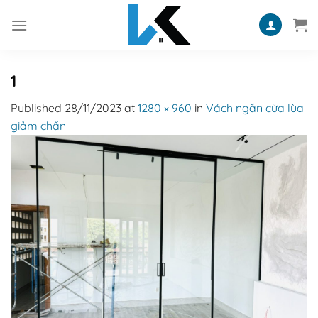
Skip
to
content
1
Published
28/11/2023
at
1280 × 960
in
Vách ngăn cửa lùa
giảm chấn