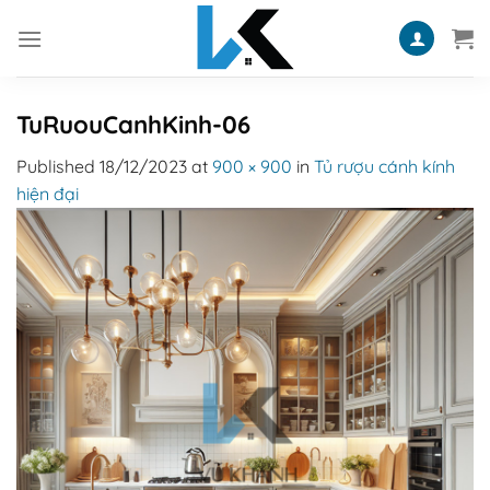
Skip
to
content
TuRuouCanhKinh-06
Published
18/12/2023
at
900 × 900
in
Tủ rượu cánh kính
hiện đại