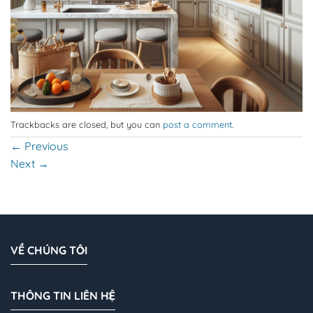
Trackbacks are closed, but you can
post a comment
.
←
Previous
Next
→
VỀ CHÚNG TÔI
THÔNG TIN LIÊN HỆ