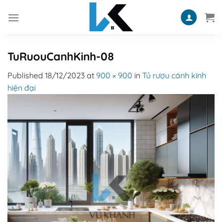
Skip
to
content
TuRuouCanhKinh-08
Published
18/12/2023
at
900 × 900
in
Tủ rượu cánh kính
hiện đại