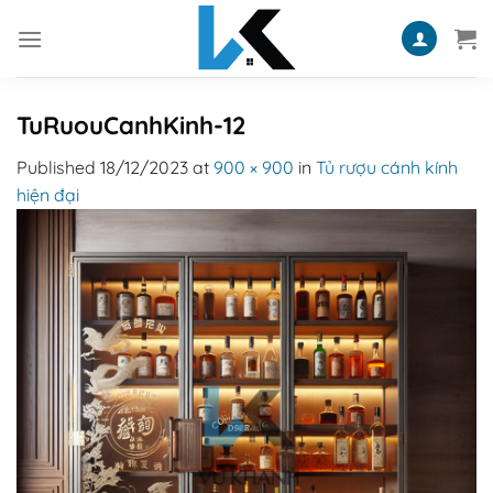
Skip
to
content
TuRuouCanhKinh-12
Published
18/12/2023
at
900 × 900
in
Tủ rượu cánh kính
hiện đại