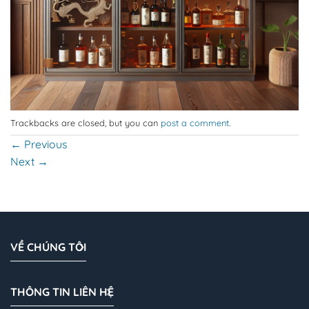
Trackbacks are closed, but you can
post a comment
.
←
Previous
Next
→
VỀ CHÚNG TÔI
THÔNG TIN LIÊN HỆ