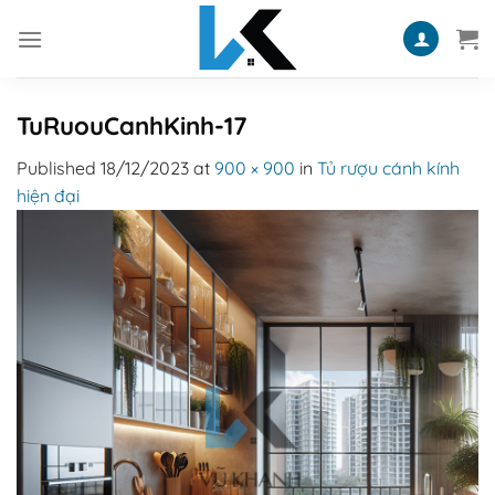
Skip
to
content
TuRuouCanhKinh-17
Published
18/12/2023
at
900 × 900
in
Tủ rượu cánh kính
hiện đại