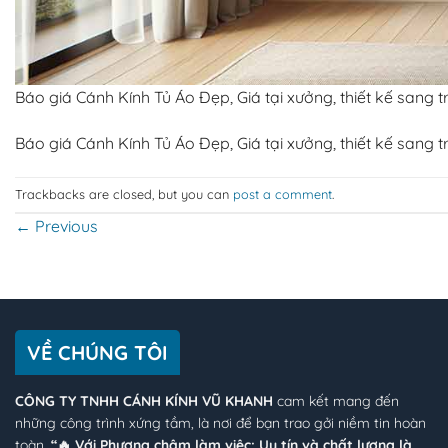
Báo giá Cánh Kính Tủ Áo Đẹp, Giá tại xưởng, thiết kế sang 
Báo giá Cánh Kính Tủ Áo Đẹp, Giá tại xưởng, thiết kế sang 
Trackbacks are closed, but you can
post a comment
.
←
Previous
VỀ CHÚNG TÔI
CÔNG TY TNHH CÁNH KÍNH VŨ KHANH
cam kết mang đến
những công trình xứng tầm, là nơi để bạn trao gởi niềm tin hoàn
toàn.
“🔥 Với Phương châm làm việc: Uy tín và chất lượng là