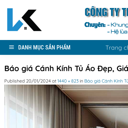
Skip
to
content
Trang c
DANH MỤC SẢN PHẨM
Báo giá Cánh Kính Tủ Áo Đẹp, Giá
Published
20/01/2024
at
1440 × 823
in
Báo giá Cánh Kính Tủ