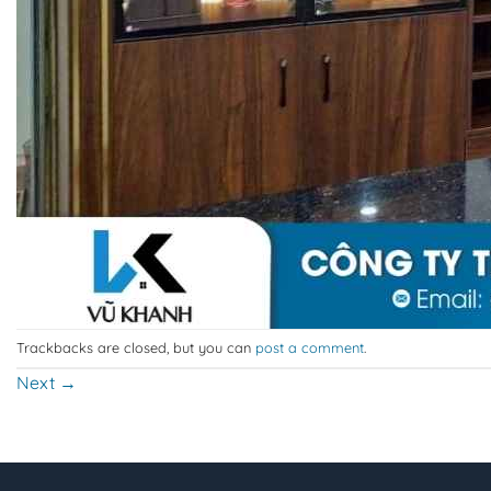
Trackbacks are closed, but you can
post a comment
.
Next
→