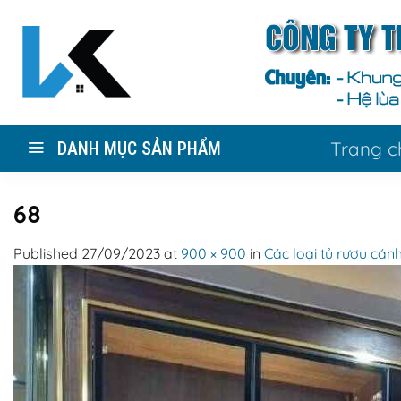
Skip
to
content
Trang c
DANH MỤC SẢN PHẨM
68
Published
27/09/2023
at
900 × 900
in
Các loại tủ rượu cán