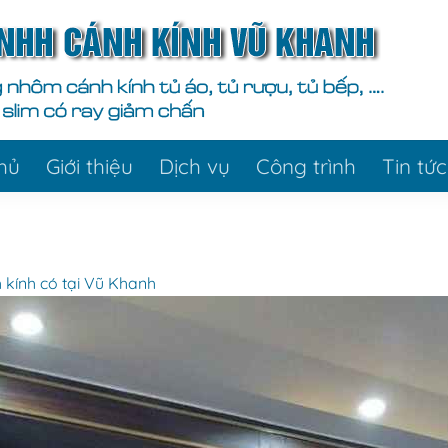
hủ
Giới thiệu
Dịch vụ
Công trình
Tin tức
h kính có tại Vũ Khanh