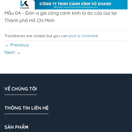
Mẫu 04 – Đơn vị gia công cánh kính tủ áo cửa lùa tại
Thành phố Hồ Chí Minh
Trackbacks are closed, but you can
post a comment
.
←
Previous
Next
→
VỀ CHÚNG TÔI
THÔNG TIN LIÊN HỆ
SẢN PHẨM