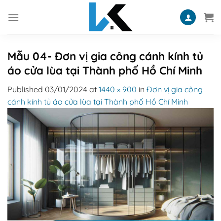
Skip
to
content
Mẫu 04- Đơn vị gia công cánh kính tủ
áo cửa lùa tại Thành phố Hồ Chí Minh
Published
03/01/2024
at
1440 × 900
in
Đơn vị gia công
cánh kính tủ áo cửa lùa tại Thành phố Hồ Chí Minh