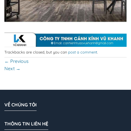
Trackbacks are closed, but you can
post a comment
.
←
Previous
Next
→
VỀ CHÚNG TÔI
THÔNG TIN LIÊN HỆ