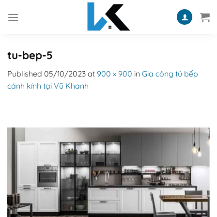
Skip
to
content
tu-bep-5
Published
05/10/2023
at
900 × 900
in
Gia công tủ bếp
cánh kính tại Vũ Khanh