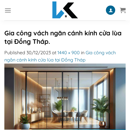
Skip
to
content
Gia công vách ngăn cánh kính cửa lùa
tại Đồng Tháp.
Published
30/12/2023
at
1440 × 900
in
Gia công vách
ngăn cánh kính cửa lùa tại Đồng Tháp