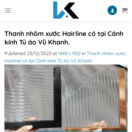
Skip
to
content
Thanh nhôm xước Hairline có tại Cánh
kính Tủ áo Vũ Khanh.
Published
23/12/2023
at
1440 × 900
in
Thanh nhôm xước
Hairline có tại Cánh kính Tủ áo Vũ Khanh