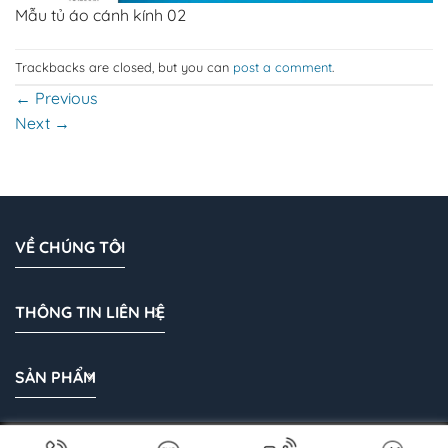
Mẫu tủ áo cánh kính 02
Trackbacks are closed, but you can
post a comment
.
←
Previous
Next
→
VỀ CHÚNG TÔI
THÔNG TIN LIÊN HỆ
SẢN PHẨM
Bản quyền 2026 © Cánh Kính Vũ Khanh | Cánh kính tủ áo |