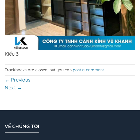
Kiểu 3
Trackbacks are closed, but you can
post a comment
.
←
Previous
Next
→
VỀ CHÚNG TÔI