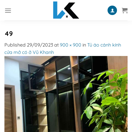
Skip
to
content
49
Published
29/09/2023
at
900 × 900
in
Tủ áo cánh kính
cửa mở có ở Vũ Khanh