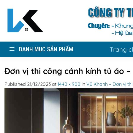
Skip
to
content
Trang c
DANH MỤC SẢN PHẨM
Đơn vị thi công cánh kính tủ áo 
Published
21/12/2023
at
1440 × 900
in
Vũ Khanh – Đơn vị thi