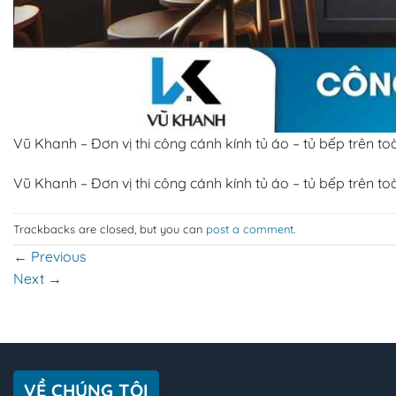
Vũ Khanh – Đơn vị thi công cánh kính tủ áo – tủ bếp trên t
Vũ Khanh – Đơn vị thi công cánh kính tủ áo – tủ bếp trên t
Trackbacks are closed, but you can
post a comment
.
←
Previous
Next
→
VỀ CHÚNG TÔI