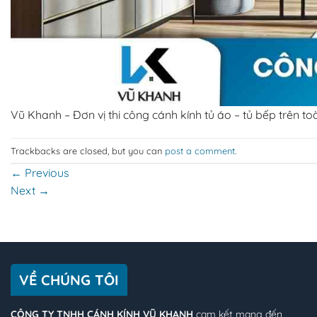
Vũ Khanh – Đơn vị thi công cánh kính tủ áo – tủ bếp trên t
Trackbacks are closed, but you can
post a comment
.
←
Previous
Next
→
VỀ CHÚNG TÔI
CÔNG TY TNHH CÁNH KÍNH VŨ KHANH
cam kết mang đến