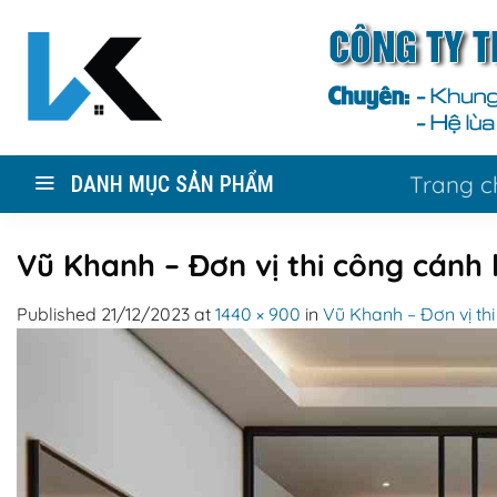
Skip
to
content
Trang c
DANH MỤC SẢN PHẨM
Vũ Khanh – Đơn vị thi công cánh 
Published
21/12/2023
at
1440 × 900
in
Vũ Khanh – Đơn vị thi