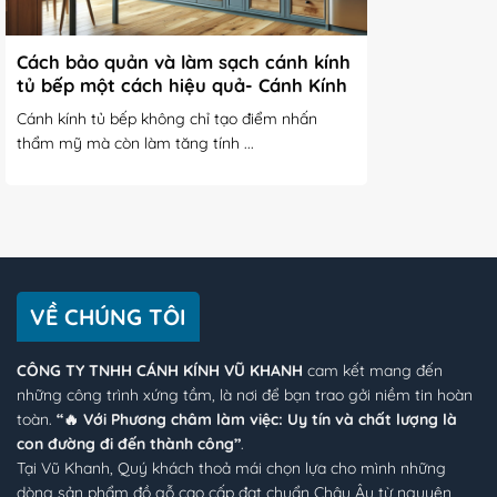
Cách bảo quản và làm sạch cánh kính
tủ bếp một cách hiệu quả- Cánh Kính
Vũ Khanh
Cánh kính tủ bếp không chỉ tạo điểm nhấn
thẩm mỹ mà còn làm tăng tính ...
VỀ CHÚNG TÔI
CÔNG TY TNHH CÁNH KÍNH VŨ KHANH
cam kết mang đến
những công trình xứng tầm, là nơi để bạn trao gởi niềm tin hoàn
toàn.
“🔥 Với Phương châm làm việc: Uy tín và chất lượng là
con đường đi đến thành công”
.
Tại Vũ Khanh, Quý khách thoả mái chọn lựa cho mình những
dòng sản phẩm đồ gỗ cao cấp đạt chuẩn Châu Âu từ nguyên