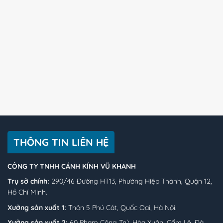
THÔNG TIN LIÊN HỆ
CÔNG TY TNHH CÁNH KÍNH VŨ KHANH
Trụ sở chính:
290/46 Đường HT13, Phường Hiệp Thành, Quận 12,
Hồ Chí Minh.
Xưởng sản xuất 1:
Thôn 5 Phú Cát, Quốc Oai, Hà Nội.
Xưởng sản xuất 2:
60 Phạm Công Trứ, Hòa Xuân, Cẩm Lệ, Đà