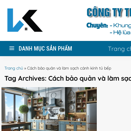
Skip
to
content
Trang c
DANH MỤC SẢN PHẨM
Trang chủ
»
Cách bảo quản và làm sạch cánh kính tủ bếp
Tag Archives:
Cách bảo quản và làm sạc