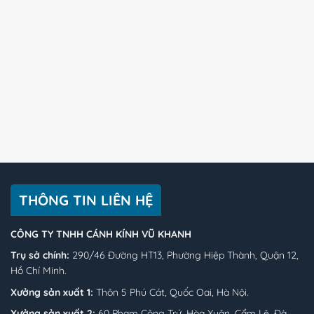
THÔNG TIN LIÊN HỆ
CÔNG TY TNHH CÁNH KÍNH VŨ KHANH
Trụ sở chính:
290/46 Đường HT13, Phường Hiệp Thành, Quận 12,
Hồ Chí Minh.
Xưởng sản xuất 1:
Thôn 5 Phú Cát, Quốc Oai, Hà Nội.
Xưởng sản xuất 2:
60 Phạm Công Trứ, Hòa Xuân, Cẩm Lệ, Đà