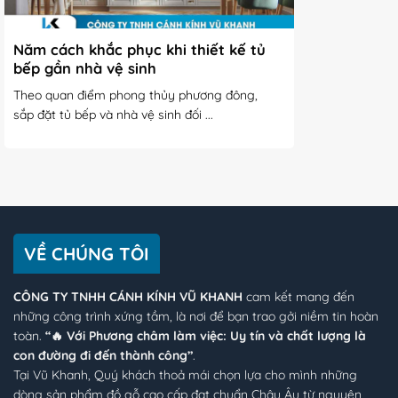
Năm cách khắc phục khi thiết kế tủ
bếp gần nhà vệ sinh
Theo quan điểm phong thủy phương đông,
sắp đặt tủ bếp và nhà vệ sinh đối ...
VỀ CHÚNG TÔI
CÔNG TY TNHH CÁNH KÍNH VŨ KHANH
cam kết mang đến
những công trình xứng tầm, là nơi để bạn trao gởi niềm tin hoàn
toàn.
“🔥 Với Phương châm làm việc: Uy tín và chất lượng là
con đường đi đến thành công”
.
Tại Vũ Khanh, Quý khách thoả mái chọn lựa cho mình những
dòng sản phẩm đồ gỗ cao cấp đạt chuẩn Châu Âu từ nguyên