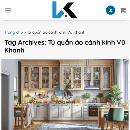
Skip
to
content
Trang chủ
»
Tủ quần áo cánh kính Vũ Khanh
Tag Archives:
Tủ quần áo cánh kính Vũ
Khanh