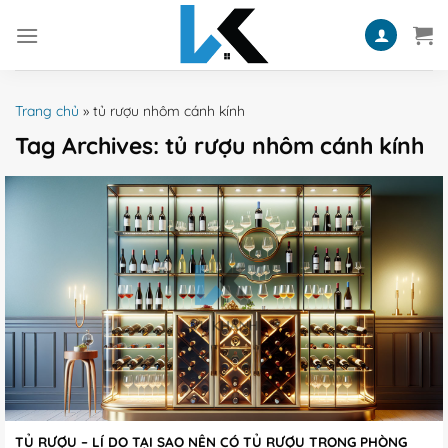
Skip
to
content
Trang chủ
»
tủ rượu nhôm cánh kính
Tag Archives:
tủ rượu nhôm cánh kính
TỦ RƯỢU – LÍ DO TẠI SAO NÊN CÓ TỦ RƯỢU TRONG PHÒNG