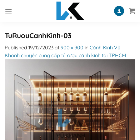
Skip
to
content
TuRuouCanhKinh-03
Published
19/12/2023
at
900 × 900
in
Cánh Kính Vũ
Khanh chuyên cung cấp tủ rượu cánh kính tại TPHCM