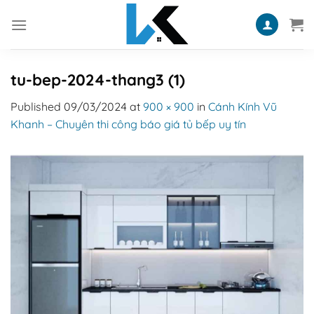
Skip
to
content
tu-bep-2024-thang3 (1)
Published
09/03/2024
at
900 × 900
in
Cánh Kính Vũ
Khanh – Chuyên thi công báo giá tủ bếp uy tín