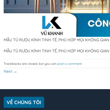
MẪU TỦ RƯỢU KÍNH TINH TẾ, PHÙ HỢP MỌI KHÔNG GIAN
MẪU TỦ RƯỢU KÍNH TINH TẾ, PHÙ HỢP MỌI KHÔNG GIAN
Trackbacks are closed, but you can
post a comment
.
Next
→
VỀ CHÚNG TÔI