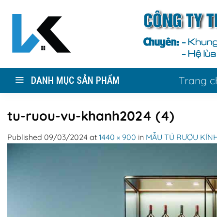
Skip
to
content
Trang c
DANH MỤC SẢN PHẨM
tu-ruou-vu-khanh2024 (4)
Published
09/03/2024
at
1440 × 900
in
MẪU TỦ RƯỢU KÍNH