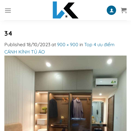
Skip
to
content
34
Published
18/10/2023
at
900 × 900
in
Top 4 ưu điểm
CÁNH KÍNH TỦ ÁO