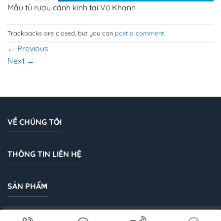
Mẫu tủ rượu cánh kính tại Vũ Khanh
Trackbacks are closed, but you can
post a comment
.
←
Previous
Next
→
VỀ CHÚNG TÔI
THÔNG TIN LIÊN HỆ
SẢN PHẨM
Bản quyền 2026 © Cánh Kính Vũ Khanh | Cánh kính tủ áo |