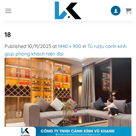
Skip
to
content
18
Published
10/11/2023
at
1440 × 900
in
Tủ rượu cánh kính
giúp phòng khách hiện đại