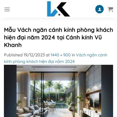
Skip
to
content
Mẫu Vách ngăn cánh kính phòng khách
hiện đại năm 2024 tại Cánh kính Vũ
Khanh
Published
19/12/2023
at
1440 × 900
in
Vách ngăn cánh
kính phòng khách hiện đại năm 2024