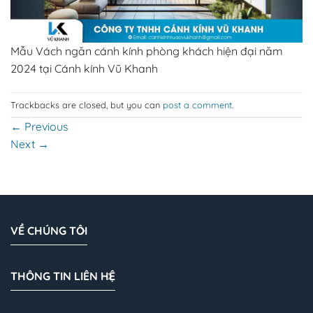
Mẫu Vách ngăn cánh kính phòng khách hiện đại năm
2024 tại Cánh kính Vũ Khanh
Trackbacks are closed, but you can
post a comment
.
←
Previous
Next
→
VỀ CHÚNG TÔI
THÔNG TIN LIÊN HỆ