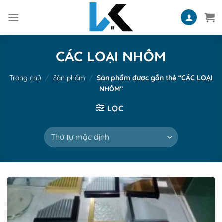
Skip
to
content
CÁC LOẠI NHÔM
Trang chủ
/
Sản phẩm
/
Sản phẩm được gắn thẻ “CÁC LOẠI
NHÔM”
LỌC