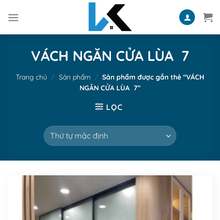
Skip
to
content
VÁCH NGĂN CỬA LÙA 7
Trang chủ
/
Sản phẩm
/
Sản phẩm được gắn thẻ “VÁCH
NGĂN CỬA LÙA 7”
LỌC