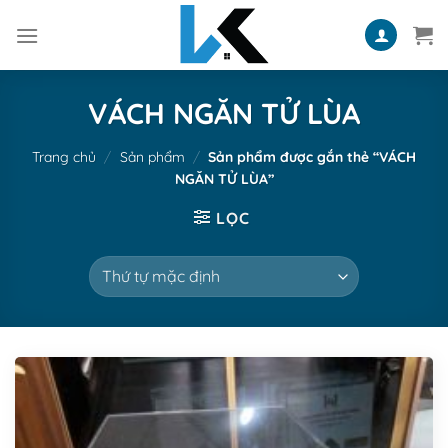
Skip
to
content
VÁCH NGĂN TỬ LÙA
Trang chủ
/
Sản phẩm
/
Sản phẩm được gắn thẻ “VÁCH
NGĂN TỬ LÙA”
LỌC