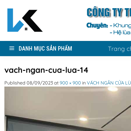
Skip
to
content
Trang c
DANH MỤC SẢN PHẨM
vach-ngan-cua-lua-14
Published
08/09/2023
at
900 × 900
in
VÁCH NGĂN CỬA LÙ