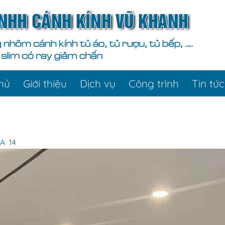
hủ
Giới thiệu
Dịch vụ
Công trình
Tin tức
A 14