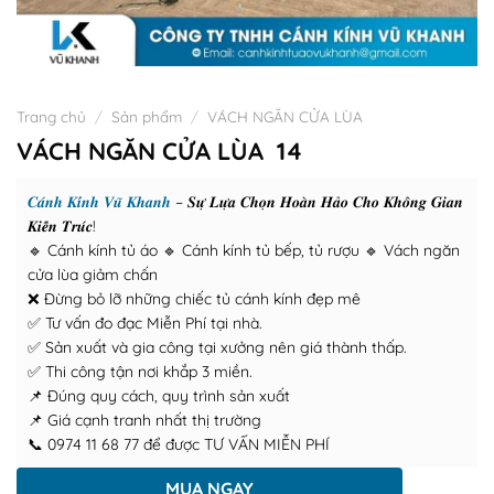
Trang chủ
/
Sản phẩm
/
VÁCH NGĂN CỬA LÙA
VÁCH NGĂN CỬA LÙA 14
𝑪𝒂́𝒏𝒉 𝑲𝒊́𝒏𝒉 𝑽𝒖̃ 𝑲𝒉𝒂𝒏𝒉
– 𝑺𝒖̛̣ 𝑳𝒖̛̣𝒂 𝑪𝒉𝒐̣𝒏 𝑯𝒐𝒂̀𝒏 𝑯𝒂̉𝒐 𝑪𝒉𝒐 𝑲𝒉𝒐̂𝒏𝒈 𝑮𝒊𝒂𝒏
𝑲𝒊𝒆̂́𝒏 𝑻𝒓𝒖́𝒄!
🔹 Cánh kính tủ áo 🔹 Cánh kính tủ bếp, tủ rượu 🔹 Vách ngăn
cửa lùa giảm chấn
❌ Đừng bỏ lỡ những chiếc tủ cánh kính đẹp mê
✅ Tư vấn đo đạc Miễn Phí tại nhà.
✅ Sản xuất và gia công tại xưởng nên giá thành thấp.
✅ Thi công tận nơi khắp 3 miền.
📌 Đúng quy cách, quy trình sản xuất
📌 Giá cạnh tranh nhất thị trường
📞 0974 11 68 77 để được TƯ VẤN MIỄN PHÍ
MUA NGAY