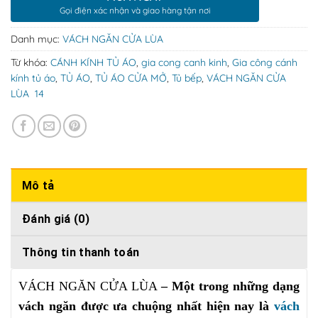
Gọi điện xác nhận và giao hàng tận nơi
Danh mục:
VÁCH NGĂN CỬA LÙA
Từ khóa:
CÁNH KÍNH TỦ ÁO
,
gia cong canh kinh
,
Gia công cánh
kính tủ áo
,
TỦ ÁO
,
TỦ ÁO CỬA MỞ
,
Tủ bếp
,
VÁCH NGĂN CỬA
LÙA 14
Mô tả
Đánh giá (0)
Thông tin thanh toán
VÁCH NGĂN CỬA LÙA
–
Một trong những dạng
vách ngăn được ưa chuộng nhất hiện nay là
vách