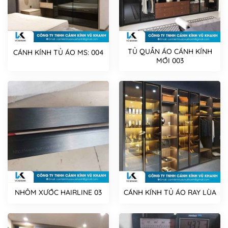
TỦ QUẦN ÁO CÁNH KÍNH
CÁNH KÍNH TỦ ÁO MS: 004
MỚI 003
NHÔM XƯỚC HAIRLINE 03
CÁNH KÍNH TỦ ÁO RAY LÙA