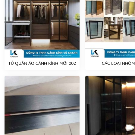
◾️ Cánh Kính cam kết, đảm bảo về chất lượng và ch
phù hợp nhất thị trường.
————————————————————————————
Liên hệ ngay
📞
0974 11 68 77
để được TƯ VẤN MIỄ
TỦ QUẦN ÁO CÁNH KÍNH MỚI 002
CÁC LOẠI NHÔM