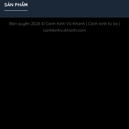
SẢN PHẨM
Bản quyền 2026 © Cánh Kính Vũ Khanh | Cánh kính tủ áo |
canhkinhvukhanh.com