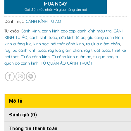
MUA NGAY
Gọi điện xác nhận và giao hàng tận nơi
Danh mục:
CÁNH KÍNH TỦ ÁO
Từ khóa:
Cánh Kính
,
canh kinh cao cap
,
cánh kính màu trà
,
CÁNH
KÍNH TỦ ÁO
,
canh kinh tuao
,
cửa kính tủ áo
,
gia cong canh kinh
,
kính cường lực
,
kính sọc
,
nội thất cánh kính
,
ra ylùa giảm chấn
,
ray lua canh kinh tuao
,
ray lua giam chan
,
ray truot tuao
,
thiet ke
noi that
,
Tủ áo cánh kính
,
Tủ cánh kính quần áo
,
tu qua nao
,
tu
quan ao canh kinh
,
TỦ QUẦN ÁO CÁNH TRƯỢT
Mô tả
Đánh giá (0)
Thông tin thanh toán