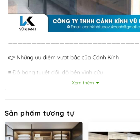
————————————————————————————
👉
Những ưu điểm vượt bậc của Cánh Kính
◾️ Độ bóng tuyệt đối, độ bền vĩnh cửu
Xem thêm
◾️ Không bị xước như hệ nhôm đen mờ
◾️ Lau chùi thuận tiện, không sợ ẩm mốc
Sản phẩm tương tự
◾️ Cánh tuyệt đối không bị công vênh, kể cả với chi
3m.