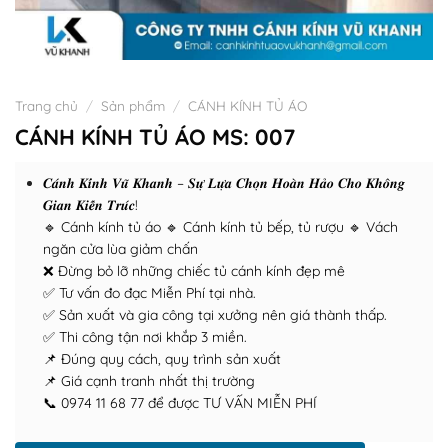
Trang chủ
/
Sản phẩm
/
CÁNH KÍNH TỦ ÁO
CÁNH KÍNH TỦ ÁO MS: 007
𝑪𝒂́𝒏𝒉 𝑲𝒊́𝒏𝒉 𝑽𝒖̃ 𝑲𝒉𝒂𝒏𝒉 – 𝑺𝒖̛̣ 𝑳𝒖̛̣𝒂 𝑪𝒉𝒐̣𝒏 𝑯𝒐𝒂̀𝒏 𝑯𝒂̉𝒐 𝑪𝒉𝒐 𝑲𝒉𝒐̂𝒏𝒈
𝑮𝒊𝒂𝒏 𝑲𝒊𝒆̂́𝒏 𝑻𝒓𝒖́𝒄!
🔹 Cánh kính tủ áo 🔹 Cánh kính tủ bếp, tủ rượu 🔹 Vách
ngăn cửa lùa giảm chấn
❌ Đừng bỏ lỡ những chiếc tủ cánh kính đẹp mê
✅ Tư vấn đo đạc Miễn Phí tại nhà.
✅ Sản xuất và gia công tại xưởng nên giá thành thấp.
✅ Thi công tận nơi khắp 3 miền.
📌 Đúng quy cách, quy trình sản xuất
📌 Giá cạnh tranh nhất thị trường
📞 0974 11 68 77 để được TƯ VẤN MIỄN PHÍ