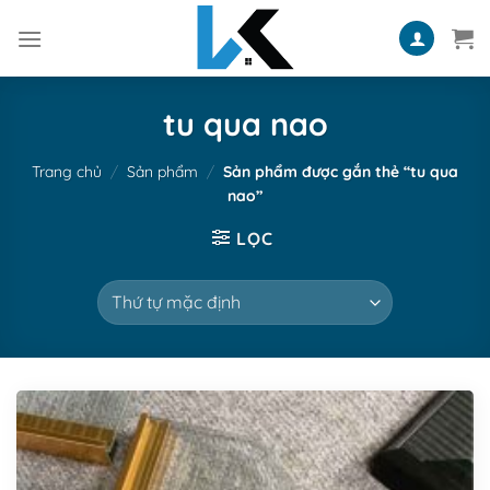
Skip
to
content
tu qua nao
Trang chủ
/
Sản phẩm
/
Sản phẩm được gắn thẻ “tu qua
nao”
LỌC