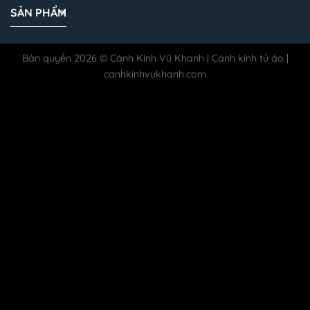
SẢN PHẨM
Bản quyền 2026 © Cánh Kính Vũ Khanh | Cánh kính tủ áo |
canhkinhvukhanh.com