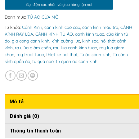
Gọi điện xác nhận và giao hàng tận nơi
Danh mục:
TỦ ÁO CỬA MỞ
Từ khóa:
Cánh Kính
,
canh kinh cao cap
,
cánh kính màu trà
,
CÁNH
KÍNH RAY LÙA
,
CÁNH KÍNH TỦ ÁO
,
canh kinh tuao
,
cửa kính tủ
áo
,
gia cong canh kinh
,
kính cường lực
,
kính sọc
,
nội thất cánh
kính
,
ra ylùa giảm chấn
,
ray lua canh kinh tuao
,
ray lua giam
chan
,
ray truot tuao
,
thiet ke noi that
,
Tủ áo cánh kính
,
Tủ cánh
kính quần áo
,
tu qua nao
,
tu quan ao canh kinh
Mô tả
Đánh giá (0)
Thông tin thanh toán