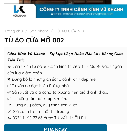
Trang chủ
/
Sản phẩm
/
TỦ ÁO CỬA MỞ
TỦ ÁO CỬA MỞ 002
𝑪𝒂́𝒏𝒉 𝑲𝒊́𝒏𝒉 𝑽𝒖̃ 𝑲𝒉𝒂𝒏𝒉 – 𝑺𝒖̛̣ 𝑳𝒖̛̣𝒂 𝑪𝒉𝒐̣𝒏 𝑯𝒐𝒂̀𝒏 𝑯𝒂̉𝒐 𝑪𝒉𝒐 𝑲𝒉𝒐̂𝒏𝒈 𝑮𝒊𝒂𝒏
𝑲𝒊𝒆̂́𝒏 𝑻𝒓𝒖́𝒄!
🔹 Cánh kính tủ áo 🔹 Cánh kính tủ bếp, tủ rượu 🔹 Vách ngăn
cửa lùa giảm chấn
❌ Đừng bỏ lỡ những chiếc tủ cánh kính đẹp mê
✅ Tư vấn đo đạc Miễn Phí tại nhà.
✅ Sản xuất và gia công tại xưởng nên giá thành thấp.
✅ Thi công tận nơi khắp 3 miền.
📌 Đúng quy cách, quy trình sản xuất
📌 Giá cạnh tranh nhất thị trường
📞 0974 11 68 77 để được TƯ VẤN MIỄN PHÍ
MUA NGAY