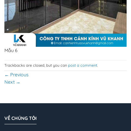
Mẫu 6
Trackbacks are closed, but you can
post a comment
.
←
Previous
Next
→
VỀ CHÚNG TÔI