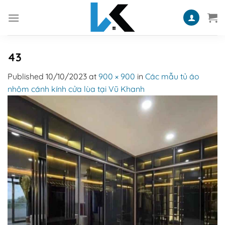
Skip
to
content
43
Published
10/10/2023
at
900 × 900
in
Các mẫu tủ áo
nhôm cánh kính cửa lùa tại Vũ Khanh