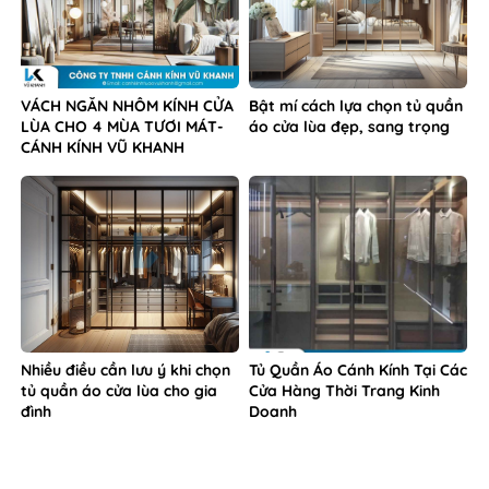
VÁCH NGĂN NHÔM KÍNH CỬA
Bật mí cách lựa chọn tủ quần
LÙA CHO 4 MÙA TƯƠI MÁT-
áo cửa lùa đẹp, sang trọng
CÁNH KÍNH VŨ KHANH
Nhiều điều cần lưu ý khi chọn
Tủ Quần Áo Cánh Kính Tại Các
tủ quần áo cửa lùa cho gia
Cửa Hàng Thời Trang Kinh
đình
Doanh