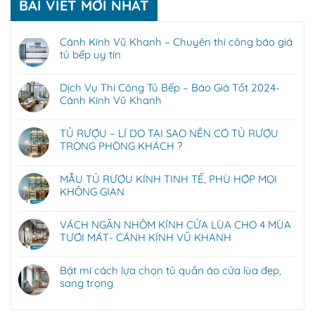
BÀI VIẾT MỚI NHẤT
Cánh Kính Vũ Khanh – Chuyên thi công báo giá
tủ bếp uy tín
Dịch Vụ Thi Công Tủ Bếp – Báo Giá Tốt 2024-
Cánh Kính Vũ Khanh
TỦ RƯỢU – LÍ DO TẠI SAO NÊN CÓ TỦ RƯỢU
TRONG PHÒNG KHÁCH ?
MẪU TỦ RƯỢU KÍNH TINH TẾ, PHÙ HỢP MỌI
KHÔNG GIAN
VÁCH NGĂN NHÔM KÍNH CỬA LÙA CHO 4 MÙA
TƯƠI MÁT- CÁNH KÍNH VŨ KHANH
Bật mí cách lựa chọn tủ quần áo cửa lùa đẹp,
sang trọng