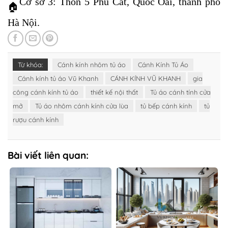
Cơ sở 3: Thôn 5 Phú Cát, Quốc Oai, thành phố
Hà Nội.
Từ khóa:
Cánh kính nhôm tủ áo
Cánh Kính Tủ Áo
Cánh kính tủ áo Vũ Khanh
CÁNH KÍNH VŨ KHANH
gia
công cánh kính tủ áo
thiết kế nội thất
Tủ áo cánh tính cửa
mở
Tủ áo nhôm cánh kính cửa lùa
tủ bếp cánh kính
tủ
rượu cánh kính
Bài viết liên quan: