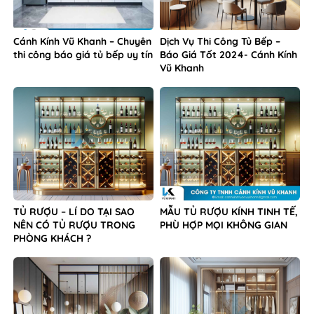
Cánh Kính Vũ Khanh – Chuyên
Dịch Vụ Thi Công Tủ Bếp –
thi công báo giá tủ bếp uy tín
Báo Giá Tốt 2024- Cánh Kính
Vũ Khanh
TỦ RƯỢU – LÍ DO TẠI SAO
MẪU TỦ RƯỢU KÍNH TINH TẾ,
NÊN CÓ TỦ RƯỢU TRONG
PHÙ HỢP MỌI KHÔNG GIAN
PHÒNG KHÁCH ?