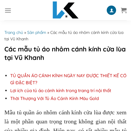
Skip
to
content
Trang chủ
»
Sản phẩm
»
Các mẫu tủ áo nhôm cánh kính cửa lùa
tại Vũ Khanh
Các mẫu tủ áo nhôm cánh kính cửa lùa
tại Vũ Khanh
TỦ QUẦN ÁO CÁNH KÍNH NGÀY NAY ĐƯỢC THIẾT KẾ CÓ
GÌ ĐẶC BIỆT?
Lợi ích của tủ áo cánh kính trong trang trí nội thất
Thời Thượng Với Tủ Áo Cánh Kính Màu Gold
Mẫu tủ quần áo nhôm cánh kính cửa lùa được xem
là một phần quan trọng trong không gian nội thất
của nhiều gia đình. Hiện nay, có rất nhiều mẫu tủ