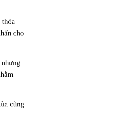
 thỏa
nhấn cho
, nhưng
 nhằm
lùa cũng