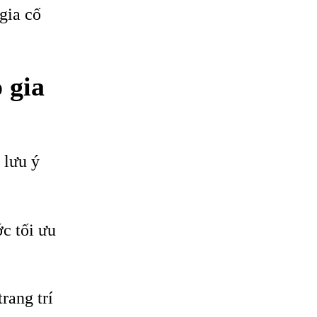
gia cố
 gia
 lưu ý
ớc tối ưu
rang trí