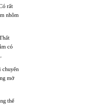
Có rất
kim nhôm
 Thất
nắm có
.
di chuyển
óng mở
ng thể