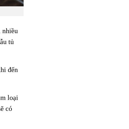
a nhiều
ẫu tủ
khi đến
im loại
sẽ có