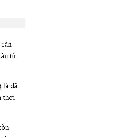
 căn
mẫu tủ
 là đã
 thời
còn