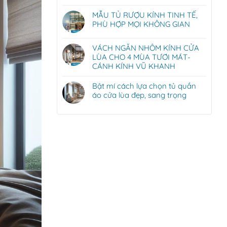
MẪU TỦ RƯỢU KÍNH TINH TẾ,
PHÙ HỢP MỌI KHÔNG GIAN
VÁCH NGĂN NHÔM KÍNH CỬA
LÙA CHO 4 MÙA TƯƠI MÁT-
CÁNH KÍNH VŨ KHANH
Bật mí cách lựa chọn tủ quần
áo cửa lùa đẹp, sang trọng