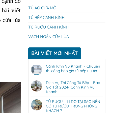
n cạnh đó
TỦ ÁO CỬA MỞ
bài viết
TỦ BẾP CÁNH KÍNH
 cửa lùa
TỦ RƯỢU CÁNH KÍNH
VÁCH NGĂN CỬA LÙA
BÀI VIẾT MỚI NHẤT
Cánh Kính Vũ Khanh – Chuyên
thi công báo giá tủ bếp uy tín
Dịch Vụ Thi Công Tủ Bếp – Báo
Giá Tốt 2024- Cánh Kính Vũ
Khanh
TỦ RƯỢU – LÍ DO TẠI SAO NÊN
CÓ TỦ RƯỢU TRONG PHÒNG
KHÁCH ?