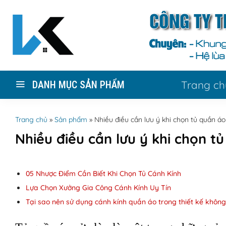
Skip
to
content
Trang ch
DANH MỤC SẢN PHẨM
Trang chủ
»
Sản phẩm
»
Nhiều điều cần lưu ý khi chọn tủ quần áo
Nhiều điều cần lưu ý khi chọn t
05 Nhược Điểm Cần Biết Khi Chọn Tủ Cánh Kính
Lựa Chọn Xưởng Gia Công Cánh Kính Uy Tín
Tại sao nên sử dụng cánh kính quần áo trong thiết kế khôn