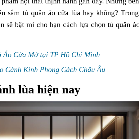
 phẩm nội thất thịnh hành gần đây. Nhưng bê
ên sắm tủ quần áo cửa lùa hay không? Trong 
n sẽ bật mí cho bạn cách lựa chọn tủ quần áo
ủ Áo Cửa Mở tại TP Hồ Chí Minh
Áo Cánh Kính Phong Cách Châu Âu
ánh lùa hiện nay