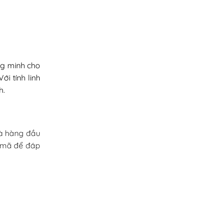
ng minh cho
i tính linh
h.
Và hàng đầu
u mã để đáp