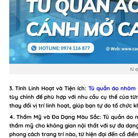
tủ 
3. Tính Linh Hoạt và Tiện ích:
Tủ quần áo nhôm 
tùy chỉnh để phù hợp với nhu cầu cụ thể của từ
thay đổi vị trí linh hoạt, giúp bạn tự do tổ chức 
4. Thẩm Mỹ và Đa Dạng Màu Sắc:
Tủ quần áo n
thẩm mỹ cho không gian nội thất với sự đa dạn
phong cách trang trí nào, từ hiện đại đến cổ điể