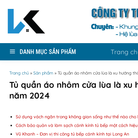
Skip
to
content
Trang ch
DANH MỤC SẢN PHẨM
Trang chủ
»
Sản phẩm
»
Tủ quần áo nhôm cửa lùa là xu hướng t
Tủ quần áo nhôm cửa lùa là xu
năm 2024
Sử dụng vách ngăn trong không gian sống như thế nào cho 
Cách bảo quản và làm sạch cánh kính tủ bếp một cách hiệ
Vũ Khanh – Đơn vị thi công tủ bếp cánh kính tại Long An