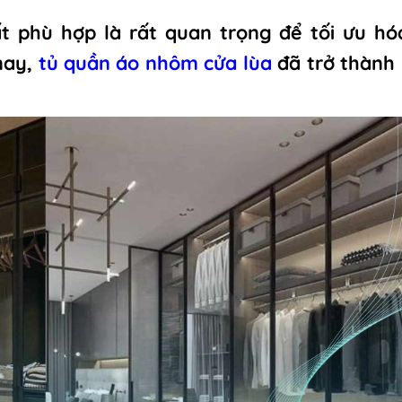
hất phù hợp là rất quan trọng để tối ưu h
 nay,
tủ quần áo nhôm cửa lùa
đã trở thành 