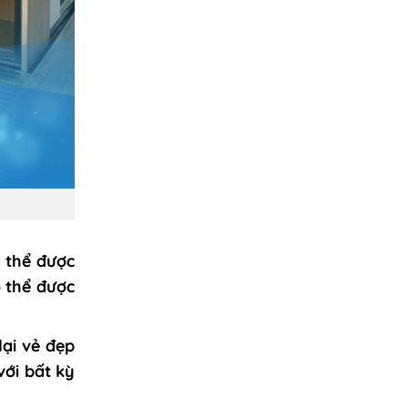
 thể được
ó thể được
ại vẻ đẹp
ới bất kỳ