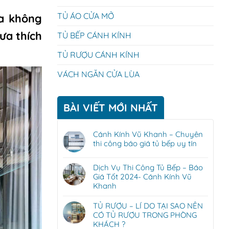
TỦ ÁO CỬA MỞ
óa không
ưa thích
TỦ BẾP CÁNH KÍNH
TỦ RƯỢU CÁNH KÍNH
VÁCH NGĂN CỬA LÙA
BÀI VIẾT MỚI NHẤT
Cánh Kính Vũ Khanh – Chuyên
thi công báo giá tủ bếp uy tín
Dịch Vụ Thi Công Tủ Bếp – Báo
Giá Tốt 2024- Cánh Kính Vũ
Khanh
TỦ RƯỢU – LÍ DO TẠI SAO NÊN
CÓ TỦ RƯỢU TRONG PHÒNG
KHÁCH ?