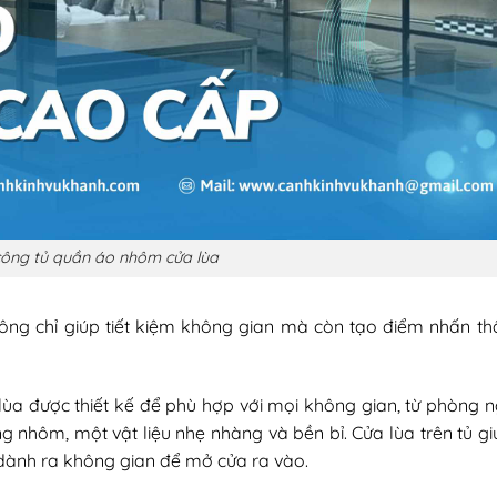
 công tủ quần áo nhôm cửa lùa
 không chỉ giúp tiết kiệm không gian mà còn tạo điểm nhấn 
ùa được thiết kế để phù hợp với mọi không gian, từ phòng 
nhôm, một vật liệu nhẹ nhàng và bền bỉ. Cửa lùa trên tủ giú
dành ra không gian để mở cửa ra vào.