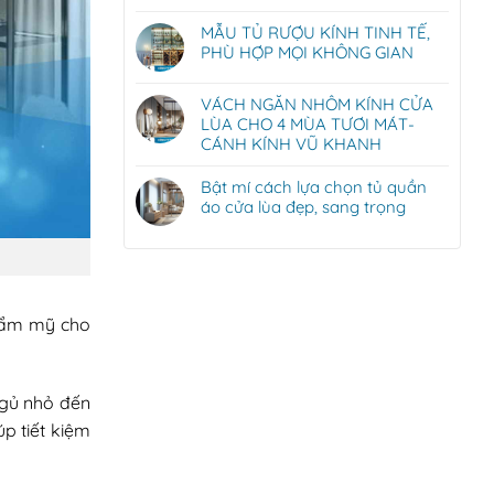
MẪU TỦ RƯỢU KÍNH TINH TẾ,
PHÙ HỢP MỌI KHÔNG GIAN
VÁCH NGĂN NHÔM KÍNH CỬA
LÙA CHO 4 MÙA TƯƠI MÁT-
CÁNH KÍNH VŨ KHANH
Bật mí cách lựa chọn tủ quần
áo cửa lùa đẹp, sang trọng
thẩm mỹ cho
ngủ nhỏ đến
p tiết kiệm