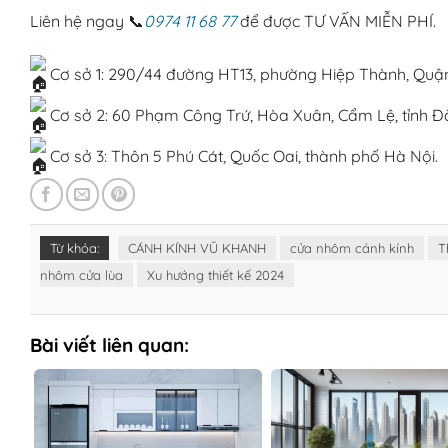
Liên hệ ngay
📞
0974 11 68 77
để được TƯ VẤN MIỄN PHÍ.
Cơ sở 1: 290/44 đường HT13, phường Hiệp Thành, Quận
Cơ sở 2: 60 Phạm Công Trứ, Hòa Xuân, Cẩm Lệ, tỉnh Đ
Cơ sở 3: Thôn 5 Phú Cát, Quốc Oai, thành phố Hà Nội.
Từ khóa:
CÁNH KÍNH VŨ KHANH
cửa nhôm cánh kính
T
nhôm cửa lùa
Xu hướng thiết kế 2024
Bài viết liên quan: