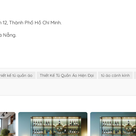
 12, Thành Phố Hồ Chí Minh.
à Nẵng.
hiết kế tủ quần áo
Thiết Kế Tủ Quần Áo Hiện Đại
tủ áo cánh kính