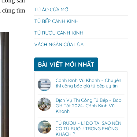
à dòng sản
TỦ ÁO CỬA MỞ
a cùng tìm
TỦ BẾP CÁNH KÍNH
TỦ RƯỢU CÁNH KÍNH
VÁCH NGĂN CỬA LÙA
BÀI VIẾT MỚI NHẤT
Cánh Kính Vũ Khanh – Chuyên
thi công báo giá tủ bếp uy tín
Dịch Vụ Thi Công Tủ Bếp – Báo
Giá Tốt 2024- Cánh Kính Vũ
Khanh
TỦ RƯỢU – LÍ DO TẠI SAO NÊN
CÓ TỦ RƯỢU TRONG PHÒNG
KHÁCH ?