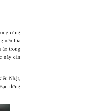
trong cùng
ng nên lựa
ủ áo trong
c này căn
kiểu Nhật,
 Bạn đừng