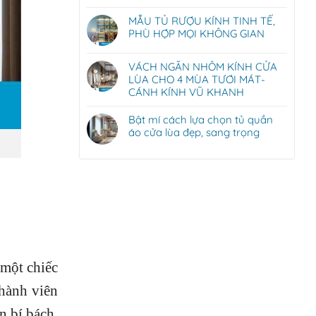
MẪU TỦ RƯỢU KÍNH TINH TẾ,
PHÙ HỢP MỌI KHÔNG GIAN
VÁCH NGĂN NHÔM KÍNH CỬA
LÙA CHO 4 MÙA TƯƠI MÁT-
CÁNH KÍNH VŨ KHANH
Bật mí cách lựa chọn tủ quần
áo cửa lùa đẹp, sang trọng
 một chiếc
thành viên
n bí bách,