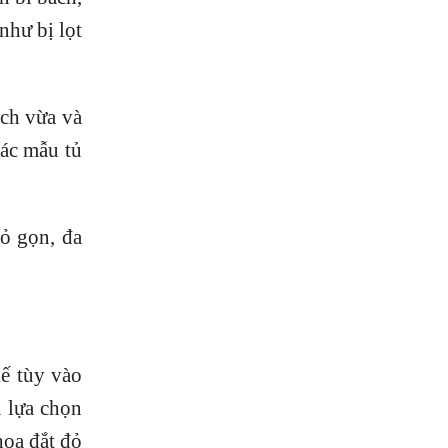
như bị lọt
ích vừa và
các mẫu tủ
hỏ gọn, đa
ế tùy vào
m lựa chọn
oa đắt đỏ