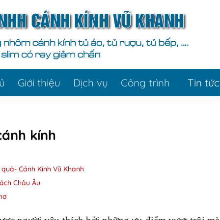
ủ
Giới thiệu
Dịch vụ
Công trình
Tin tức
cánh kính
u quả- Cánh Kính Vũ Khanh
Cách Châu Âu
hơ