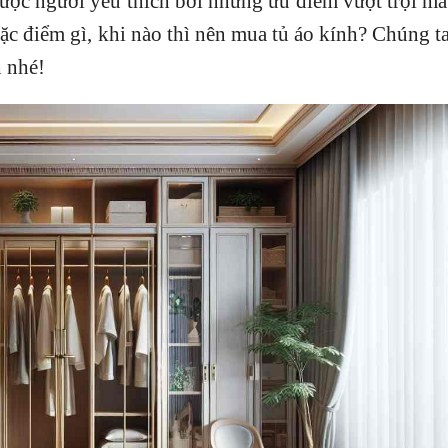
được người yêu thích bởi những ưu điểm vượt trội m
c điểm gì, khi nào thì nên mua tủ áo kính? Chúng t
 nhé!