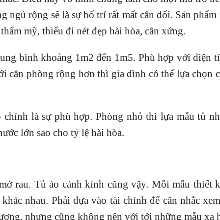
g ngủ rộng sẽ là sự bố trí rất mất cân đối. Sản phẩm 
thẩm mỹ, thiếu đi nét đẹp hài hòa, cân xứng.
trung bình khoảng 1m2 đến 1m5. Phù hợp với diện t
ới căn phòng rộng hơn thì gia đình có thể lựa chọn 
áo chính là sự phù hợp. Phòng nhỏ thì lựa mẫu tủ n
ước lớn sao cho tỷ lệ hài hòa.
mớ rau. Tủ áo cánh kính cũng vậy. Mỗi mẫu thiết k
h khác nhau. Phải dựa vào tài chính để cân nhắc xe
lượng, nhưng cũng không nên với tới những mẫu xa h