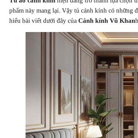
Tủ áo cánh kính
hiện đang trở thành lựa chọn 
phẩm này mang lại. Vậy tủ cánh kính có những đặ
hiểu bài viết dưới đây của
Cánh kính Vũ Khan
h