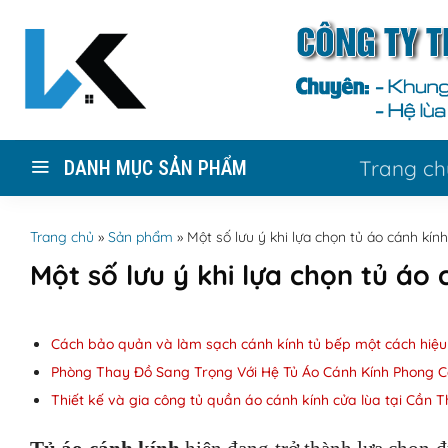
Skip
to
content
Trang ch
DANH MỤC SẢN PHẨM
Trang chủ
»
Sản phẩm
»
Một số lưu ý khi lựa chọn tủ áo cánh kính
Một số lưu ý khi lựa chọn tủ áo 
Cách bảo quản và làm sạch cánh kính tủ bếp một cách hiệ
Phòng Thay Đồ Sang Trọng Với Hệ Tủ Áo Cánh Kính Phong 
Thiết kế và gia công tủ quần áo cánh kính cửa lùa tại Cần T