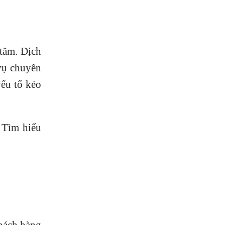
 tâm. Dịch
 vụ chuyên
yếu tố kéo
 Tìm hiểu
hách hàng