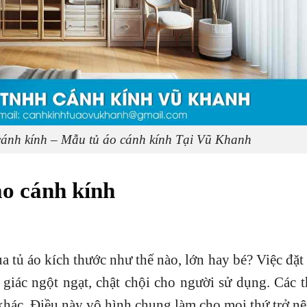
 cánh kính – Mẫu tủ áo cánh kính Tại Vũ Khanh
áo cánh kính
a tủ áo kích thước như thế nào, lớn hay bé? Việc đặt
giác ngột ngạt, chật chội cho người sử dụng. Các 
khác. Điều này vô hình chung làm cho mọi thứ trở nê