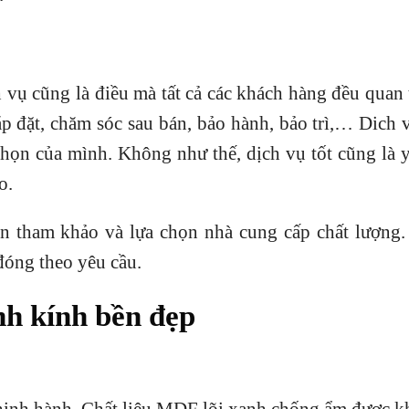
 vụ cũng là điều mà tất cả các khách hàng đều quan
lắp đặt, chăm sóc sau bán, bảo hành, bảo trì,… Dich
họn của mình. Không như thế, dịch vụ tốt cũng là 
o.
ên tham khảo và lựa chọn nhà cung cấp chất lượng.
đóng theo yêu cầu.
h kính bền đẹp
thịnh hành. Chất liệu MDF lõi xanh chống ẩm được k