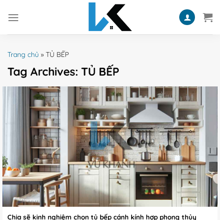
Skip
to
content
Trang chủ
»
TỦ BẾP
Tag Archives:
TỦ BẾP
Chia sẽ kinh nghiệm chọn tủ bếp cánh kính hợp phong thủy