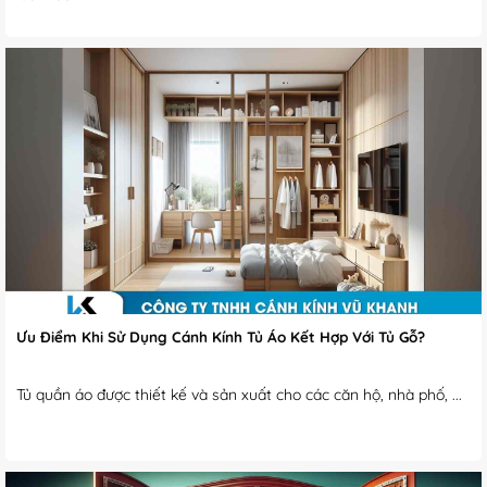
Ưu Điểm Khi Sử Dụng Cánh Kính Tủ Áo Kết Hợp Với Tủ Gỗ?
Tủ quần áo được thiết kế và sản xuất cho các căn hộ, nhà phố, ...