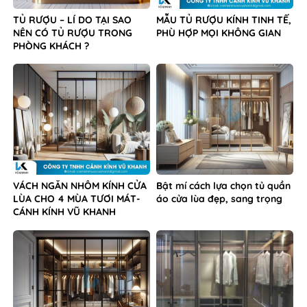
TỦ RƯỢU – LÍ DO TẠI SAO
MẪU TỦ RƯỢU KÍNH TINH TẾ,
NÊN CÓ TỦ RƯỢU TRONG
PHÙ HỢP MỌI KHÔNG GIAN
PHÒNG KHÁCH ?
VÁCH NGĂN NHÔM KÍNH CỬA
Bật mí cách lựa chọn tủ quần
LÙA CHO 4 MÙA TƯƠI MÁT-
áo cửa lùa đẹp, sang trọng
CÁNH KÍNH VŨ KHANH