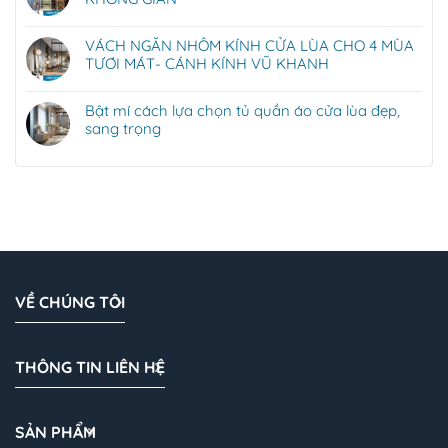
VÁCH NGĂN NHÔM KÍNH CỬA LÙA CHO 4 MÙA
TƯƠI MÁT- CÁNH KÍNH VŨ KHANH
Bật mí cách lựa chọn tủ quần áo cửa lùa đẹp,
sang trọng
VỀ CHÚNG TÔI
THÔNG TIN LIÊN HỆ
SẢN PHẨM