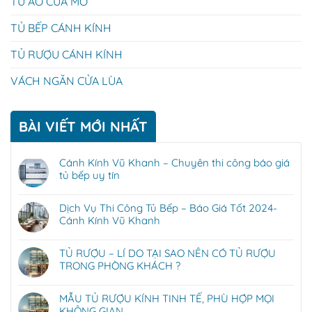
TỦ ÁO CỬA MỞ
TỦ BẾP CÁNH KÍNH
TỦ RƯỢU CÁNH KÍNH
VÁCH NGĂN CỬA LÙA
BÀI VIẾT MỚI NHẤT
Cánh Kính Vũ Khanh – Chuyên thi công báo giá
tủ bếp uy tín
Dịch Vụ Thi Công Tủ Bếp – Báo Giá Tốt 2024-
Cánh Kính Vũ Khanh
TỦ RƯỢU – LÍ DO TẠI SAO NÊN CÓ TỦ RƯỢU
TRONG PHÒNG KHÁCH ?
MẪU TỦ RƯỢU KÍNH TINH TẾ, PHÙ HỢP MỌI
KHÔNG GIAN