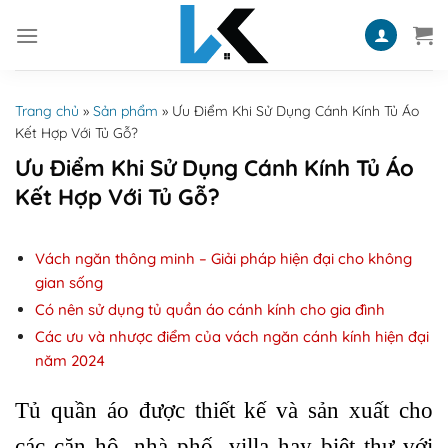
Skip
to
content
Trang chủ
»
Sản phẩm
»
Ưu Điểm Khi Sử Dụng Cánh Kính Tủ Áo
Kết Hợp Với Tủ Gỗ?
Ưu Điểm Khi Sử Dụng Cánh Kính Tủ Áo
Kết Hợp Với Tủ Gỗ?
Vách ngăn thông minh – Giải pháp hiện đại cho không
gian sống
Có nên sử dụng tủ quần áo cánh kính cho gia đình
Các ưu và nhược điểm của vách ngăn cánh kính hiện đại
năm 2024
Tủ quần áo được thiết kế và sản xuất cho
các căn hộ, nhà phố, villa hay biệt thự với