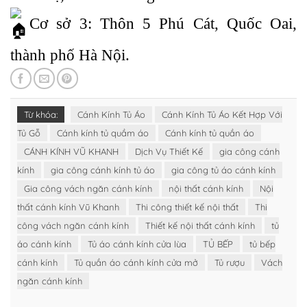
Cơ sở 3: Thôn 5 Phú Cát, Quốc Oai,
thành phố Hà Nội.
Từ khóa:
Cánh Kính Tủ Áo
Cánh Kính Tủ Áo Kết Hợp Với
Tủ Gỗ
Cánh kính tủ quầm áo
Cánh kính tủ quần áo
CÁNH KÍNH VŨ KHANH
Dịch Vụ Thiết Kế
gia công cánh
kính
gia công cánh kính tủ áo
gia công tủ áo cánh kính
Gia công vách ngăn cánh kính
nội thất cánh kính
Nội
thất cánh kính Vũ Khanh
Thi công thiết kế nội thất
Thi
công vách ngăn cánh kính
Thiết kế nội thất cánh kính
tủ
áo cánh kính
Tủ áo cánh kính cửa lùa
TỦ BẾP
tủ bếp
cánh kính
Tủ quần áo cánh kính cửa mở
Tủ rượu
Vách
ngăn cánh kính