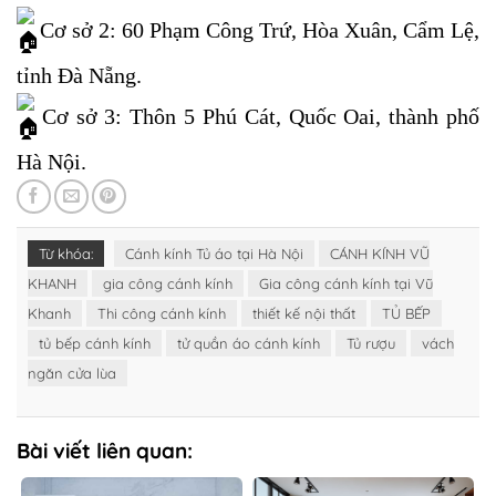
Cơ sở 2: 60 Phạm Công Trứ, Hòa Xuân, Cẩm Lệ,
tỉnh Đà Nẵng.
Cơ sở 3: Thôn 5 Phú Cát, Quốc Oai, thành phố
Hà Nội.
Từ khóa:
Cánh kính Tủ áo tại Hà Nội
CÁNH KÍNH VŨ
KHANH
gia công cánh kính
Gia công cánh kính tại Vũ
Khanh
Thi công cánh kính
thiết kế nội thất
TỦ BẾP
tủ bếp cánh kính
tử quần áo cánh kính
Tủ rượu
vách
ngăn cửa lùa
Bài viết liên quan: