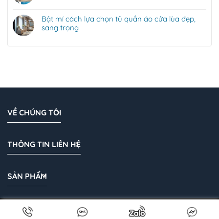
Bật mí cách lựa chọn tủ quần áo cửa lùa đẹp,
sang trọng
VỀ CHÚNG TÔI
THÔNG TIN LIÊN HỆ
SẢN PHẨM
Bản quyền 2026 © Cánh Kính Vũ Khanh | Cánh kính tủ áo |