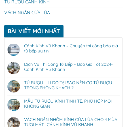
TỦ RƯỢU CÁNH KÍNH
VÁCH NGĂN CỬA LÙA
BÀI VIẾT MỚI NHẤT
Cánh Kính Vũ Khanh – Chuyên thi công báo giá
tủ bếp uy tín
Dịch Vụ Thi Công Tủ Bếp – Báo Giá Tốt 2024-
Cánh Kính Vũ Khanh
TỦ RƯỢU – LÍ DO TẠI SAO NÊN CÓ TỦ RƯỢU
TRONG PHÒNG KHÁCH ?
MẪU TỦ RƯỢU KÍNH TINH TẾ, PHÙ HỢP MỌI
KHÔNG GIAN
VÁCH NGĂN NHÔM KÍNH CỬA LÙA CHO 4 MÙA
TƯƠI MÁT- CÁNH KÍNH VŨ KHANH