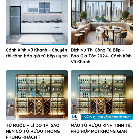
Cánh Kính Vũ Khanh – Chuyên
Dịch Vụ Thi Công Tủ Bếp –
thi công báo giá tủ bếp uy tín
Báo Giá Tốt 2024- Cánh Kính
Vũ Khanh
TỦ RƯỢU – LÍ DO TẠI SAO
MẪU TỦ RƯỢU KÍNH TINH TẾ,
NÊN CÓ TỦ RƯỢU TRONG
PHÙ HỢP MỌI KHÔNG GIAN
PHÒNG KHÁCH ?