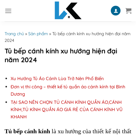
Skip
to
content
Trang chủ
»
Sản phẩm
»
Tủ bếp cánh kính xu hướng hiện đại năm
2024
Tủ bếp cánh kính xu hướng hiện đại
năm 2024
Xu Hướng Tủ Áo Cánh Lùa Trở Nên Phổ Biến
Đơn vị thi công – thiết kế tủ quần áo cánh kính tại Bình
Dương
TẠI SAO NÊN CHỌN TỦ CÁNH KÍNH QUẦN ÁO,CÁNH
KÍNH,TỦ KÍNH QUẦN ÁO GIÁ RẺ CỦA CÁNH KÍNH VŨ
KHANH
Tủ bếp cánh kính
là xu hướng của thiết kế nội thất