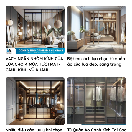
VÁCH NGĂN NHÔM KÍNH CỬA
Bật mí cách lựa chọn tủ quần
LÙA CHO 4 MÙA TƯƠI MÁT-
áo cửa lùa đẹp, sang trọng
CÁNH KÍNH VŨ KHANH
Nhiều điều cần lưu ý khi chọn
Tủ Quần Áo Cánh Kính Tại Các